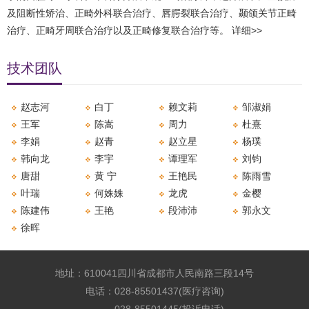
及阻断性矫治、正畸外科联合治疗、唇腭裂联合治疗、颞颌关节正畸
治疗、正畸牙周联合治疗以及正畸修复联合治疗等。
详细>>
技术团队
​赵志河
白丁
​赖文莉
邹淑娟
​王军
​陈嵩
​周力
杜熹
李娟
​赵青
​赵立星
杨璞
韩向龙
​李宇
​谭理军
​刘钧
唐甜
黄 宁
王艳民
​陈雨雪
​叶瑞
何姝姝
​龙虎
金樱
陈建伟
​王艳
​段沛沛
郭永文
​徐晖
地址：610041四川省成都市人民南路三段14号
电话：028-85501437(医疗咨询)
028-85501445(投诉电话)