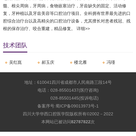
髓、根尖周病，牙周病，食物嵌塞治疗，牙齿缺失的固定、活动修
复，牙种植以及牙齿美容等口腔治疗项目。全科拥有世界最先进的口
腔综合治疗台以及高精尖的口腔治疗设备，尤其擅长对患者残冠、残
根的保存治疗、咬合重建，精品修复。
详细>>
技术团队
吴红崑
​郝玉庆
​楼北雁
冯瑾
地址：610041四川省成都市人民南路三段14号
电话：028-85501437(医疗咨询)
028-85501445(投诉电话)
备案序号:
蜀ICP备09013973号-1
四川大学华西口腔医学院版权所有©2002－2022
本网站已被访问
82787822
次