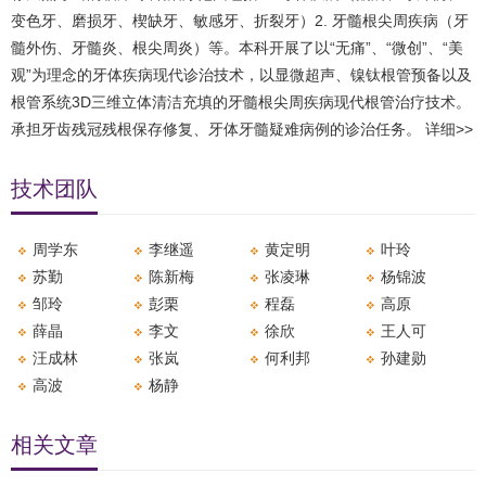
变色牙、磨损牙、楔缺牙、敏感牙、折裂牙）2. 牙髓根尖周疾病（牙
髓外伤、牙髓炎、根尖周炎）等。本科开展了以“无痛”、“微创”、“美
观”为理念的牙体疾病现代诊治技术，以显微超声、镍钛根管预备以及
根管系统3D三维立体清洁充填的牙髓根尖周疾病现代根管治疗技术。
承担牙齿残冠残根保存修复、牙体牙髓疑难病例的诊治任务。
详细>>
技术团队
周学东
李继遥
黄定明
叶玲
苏勤
陈新梅
张凌琳
杨锦波
邹玲
彭栗
程磊
高原
薛晶
李文
徐欣
王人可
汪成林
张岚
何利邦
孙建勋
高波
杨静
相关文章