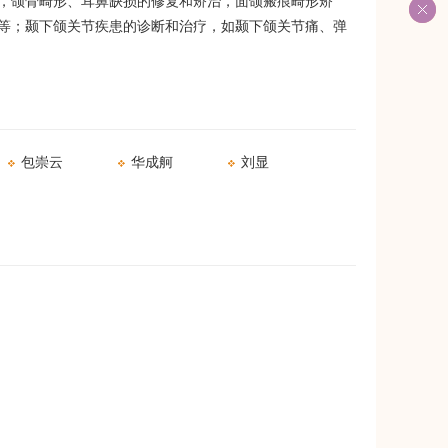
，颌骨畸形、耳鼻缺损的修复和矫治，面颌瘢痕畸形矫
等；颞下颌关节疾患的诊断和治疗，如颞下颌关节痛、弹
包崇云
华成舸
刘显