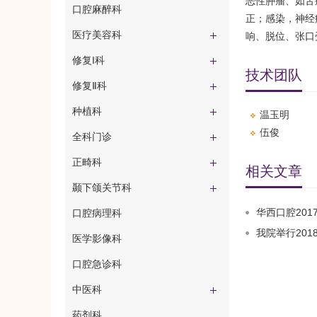
恶性肿瘤、如舌
口腔麻醉科
正；感染，神经
医疗美容科
响、脱位、张口
修复I科
技术团队
修复Ⅱ科
种植科
温玉明
​伍俊
全科门诊
正畸科
相关文章
颞下颌关节科
华西口腔2017
口腔病理科
我院举行20
医学影像科
口腔急诊科
中医科
药剂科