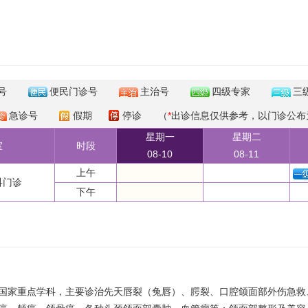
号
便民门诊号
主治号
四级专家
三
急诊号
假期
停诊
（
*
出诊信息仅供参考，以门诊公布
星期一
星期二
室
时段
08-10
08-11
上午
科门诊
下午
国家重点学科，主要诊治先天唇裂（兔唇）、腭裂、口腔颌面部外伤急救