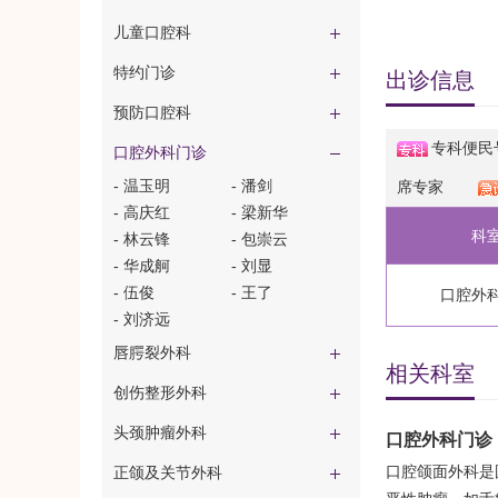
儿童口腔科
特约门诊
出诊信息
预防口腔科
专科便民
口腔外科门诊
- 温玉明
- 潘剑
席专家
- 高庆红
- 梁新华
科
- 林云锋
- 包崇云
- 华成舸
- 刘显
- ​伍俊
- 王了
口腔外
- 刘济远
唇腭裂外科
相关科室
创伤整形外科
头颈肿瘤外科
口腔外科门诊
口腔颌面外科是
正颌及关节外科