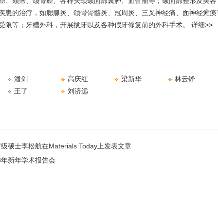
癌、颊癌、颌骨癌、各种头颈颌面部囊肿、血管瘤等；颌面部整形及美容
疾患的治疗，如腮腺炎、颌骨骨髓炎、冠周炎、三叉神经痛、面神经瘫痪
受限等；牙槽外科，开展拔牙以及各种假牙修复前的外科手术。
详细>>
潘剑
高庆红
梁新华
林云锋
王了
刘济远
级硕士李松航在Materials Today上发表文章
18年新年学术报告会