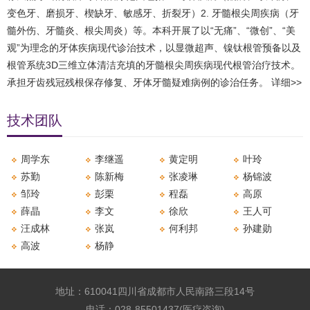
变色牙、磨损牙、楔缺牙、敏感牙、折裂牙）2. 牙髓根尖周疾病（牙
髓外伤、牙髓炎、根尖周炎）等。本科开展了以“无痛”、“微创”、“美
观”为理念的牙体疾病现代诊治技术，以显微超声、镍钛根管预备以及
根管系统3D三维立体清洁充填的牙髓根尖周疾病现代根管治疗技术。
承担牙齿残冠残根保存修复、牙体牙髓疑难病例的诊治任务。
详细>>
技术团队
周学东
李继遥
黄定明
叶玲
苏勤
陈新梅
张凌琳
杨锦波
邹玲
彭栗
程磊
高原
薛晶
李文
徐欣
王人可
汪成林
张岚
何利邦
孙建勋
高波
杨静
地址：610041四川省成都市人民南路三段14号
电话：028-85501437(医疗咨询)