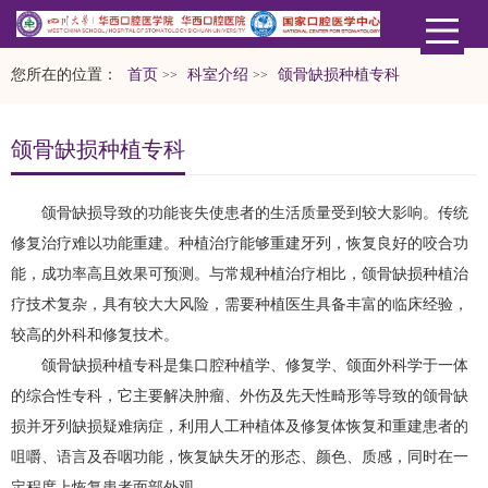
您所在的位置：
首页
科室介绍
颌骨缺损种植专科
>>
>>
颌骨缺损种植专科
颌骨缺损导致的功能丧失使患者的生活质量受到较大影响。传统
修复治疗难以功能重建。种植治疗能够重建牙列，恢复良好的咬合功
能，成功率高且效果可预测。与常规种植治疗相比，颌骨缺损种植治
疗技术复杂，具有较大大风险，需要种植医生具备丰富的临床经验，
较高的外科和修复技术。
颌骨缺损种植专科是集口腔种植学、修复学、颌面外科学于一体
的综合性专科，它主要解决肿瘤、外伤及先天性畸形等导致的颌骨缺
损并牙列缺损疑难病症，利用人工种植体及修复体恢复和重建患者的
咀嚼、语言及吞咽功能，恢复缺失牙的形态、颜色、质感，同时在一
定程度上恢复患者面部外观。